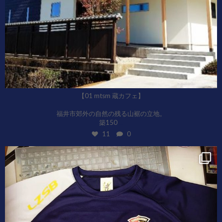
【01 mtsm 蔵カフェ】
福井市郊外の自然の残る山裾の立地。
...
築150
11
0