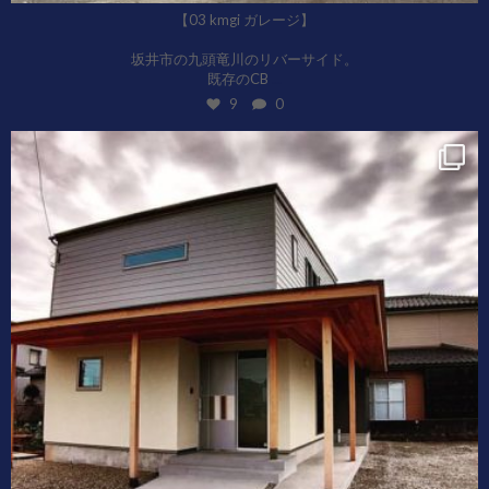
【03 kmgi ガレージ】
坂井市の九頭竜川のリバーサイド。
...
既存のCB
9
0