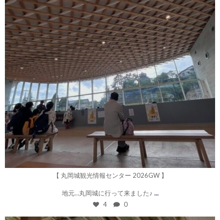
5月 4
【 丸岡城観光情報センター 2026GW 】
...
地元…丸岡城に行って来ました♪
4
0