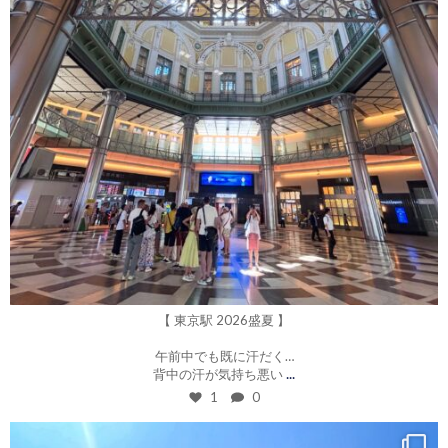
7月 23
【 東京駅 2026盛夏 】
午前中でも既に汗だく…
...
背中の汗が気持ち悪い
1
0
roku_design