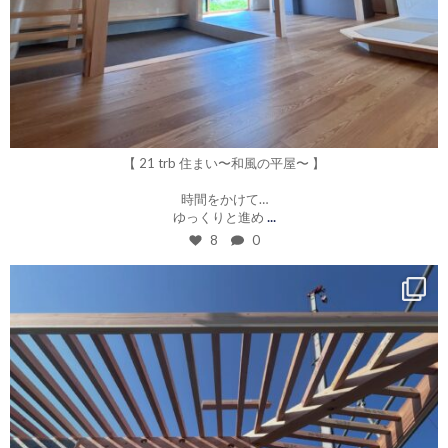
7月 10
【 21 trb 住まい〜和風の平屋〜 】
時間をかけて…
...
ゆっくりと進め
8
0
roku_design