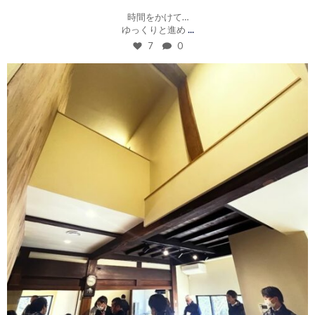
時間をかけて…
...
ゆっくりと進め
7
0
roku_design