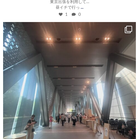
東京出張を利用して…
...
昼イチで行っ
1
0
roku_design