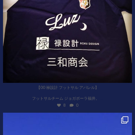
【00 禄設計 フットサル アパレル】
...
フットサルチーム ジョガボーラ福井。
8
0