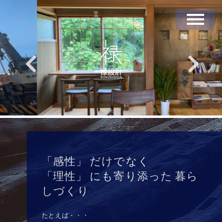
Skip
to
content
「感性」 だけでなく
「理性」 にも寄り添った 暮ら
しづくり
たとえば・・・