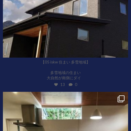
【05 iskw 住まい 多雪地域】
多雪地域の住まい
...
大自然が南側にダイ
13
0