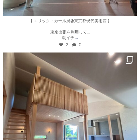
7月 22
【 エリック・カール展@東京都現代美術館 】
東京出張を利用して…
...
朝イチ
2
0
roku_design