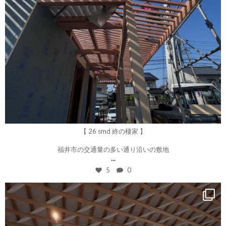
5月 18
【 26 smd 終の棲家 】
福井市の交通量の多い通り沿いの敷地
...
5
0
roku_design