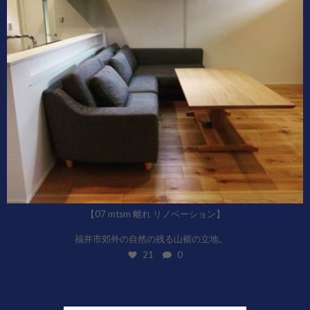
【07 mtsm 離れ リノベーション】
...
福井市郊外の自然の残る山裾の立地。
21
0