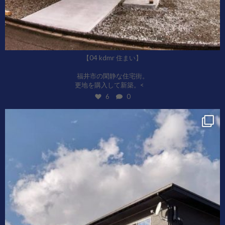
【04 kdmr 住まい】
福井市の閑静な住宅街。
...
更地を購入して新築。<
6
0