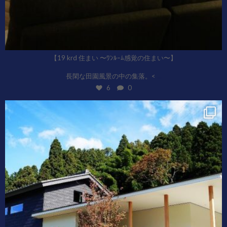
【19 krd 住まい 〜ﾜﾝﾙｰﾑ感覚の住まい〜】
...
長閑な田園風景の中の集落。<
6
0