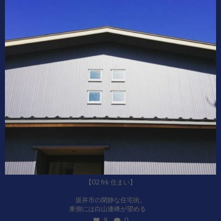
【02 frk 住まい】
坂井市の閑静な住宅街。
...
東側には白山連峰が望める
9
0